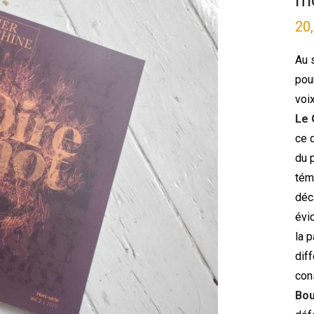
mo
20
Au 
pou
voi
Le 
ce q
du 
tém
déc
évid
la p
dif
con
Bou