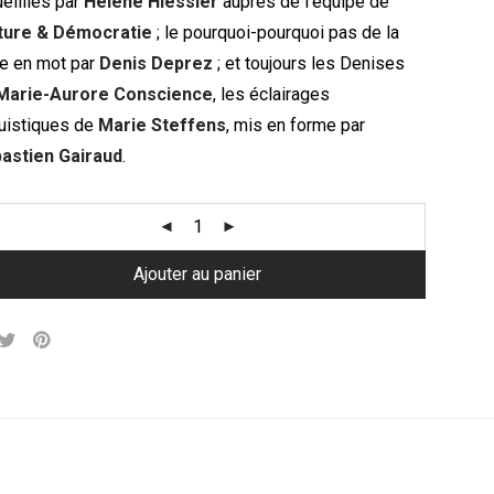
ueillies par
Hélène Hiessler
auprès de l’équipe de
ture & Démocratie
; le pourquoi-pourquoi pas de la
e en mot par
Denis Deprez
; et toujours les Denises
Marie-Aurore Conscience
, les éclairages
guistiques de
Marie Steffens
, mis en forme par
astien Gairaud
.
Ajouter au panier