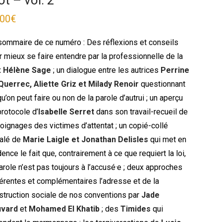
t – vol. 2
,00
€
sommaire de ce numéro : Des réflexions et conseils
r mieux se faire entendre par la professionnelle de la
x
Hélène Sage
; un dialogue entre les autrices
Perrine
Querrec, Aliette Griz et Milady Renoir
questionnant
u’on peut faire ou non de la parole d’autrui ; un aperçu
protocole d’
Isabelle Serret
dans son travail-recueil de
oignages des victimes d’attentat ; un copié-collé
alé de
Marie Laigle et Jonathan Delisles
qui met en
ence le fait que, contrairement à ce que requiert la loi,
arole n’est pas toujours à l’accusé·e ; deux approches
férentes et complémentaires l’adresse et de la
struction sociale de nos conventions par
Jade
vard
et
Mohamed El Khatib
; des
Timides
qui