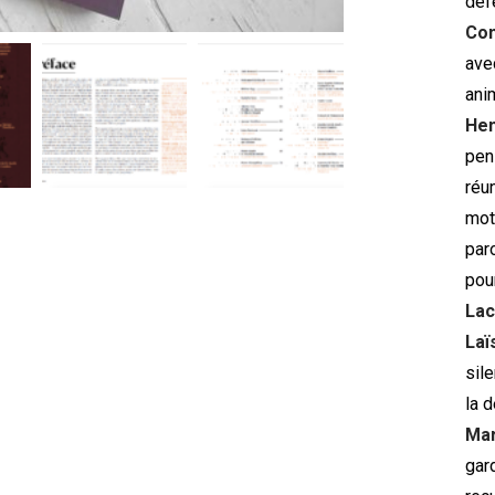
déf
Co
av
ani
He
pen
réu
mot
par
pour
Lac
Laï
sil
la 
Mar
gar