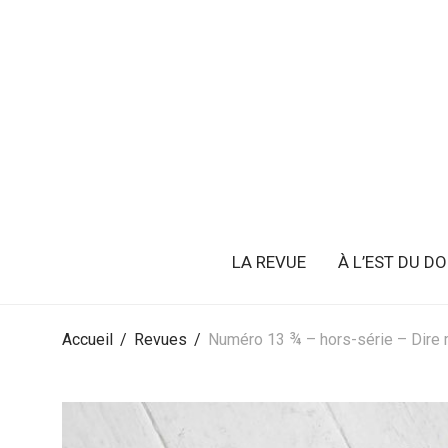
LA REVUE
À L’EST DU D
Accueil
/
Revues
/
Numéro 13 ¾ – hors-série – Dire m