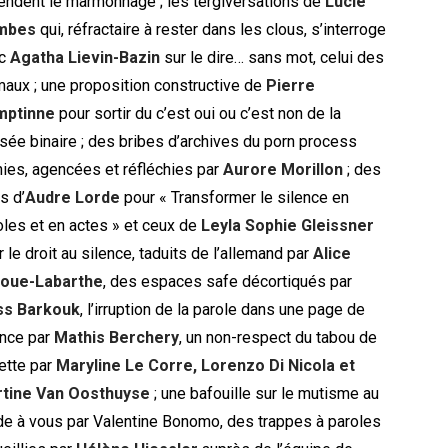
endent le marmonnage ; les tergiversations de
Lucie
mbes
qui, réfractaire à rester dans les clous, s’interroge
ec
Agatha Lievin-Bazin
sur le dire… sans mot, celui des
maux ; une proposition constructive de
Pierre
mptinne
pour sortir du c’est oui ou c’est non de la
sée binaire ; des bribes d’archives du porn process
nies, agencées et réfléchies par
Aurore Morillon
; des
s d’
Audre Lorde
pour « Transformer le silence en
oles et en actes » et ceux de
Leyla Sophie Gleissner
 le droit au silence, taduits de l’allemand par
Alice
oue-Labarthe
, des espaces safe décortiqués par
ss Barkouk
, l’irruption de la parole dans une page de
ence par
Mathis Berchery
, un non-respect du tabou de
dette par
Maryline Le Corre, Lorenzo Di Nicola et
tine Van Oosthuyse
; une bafouille sur le mutisme au
de à vous par Valentine Bonomo, des trappes à paroles