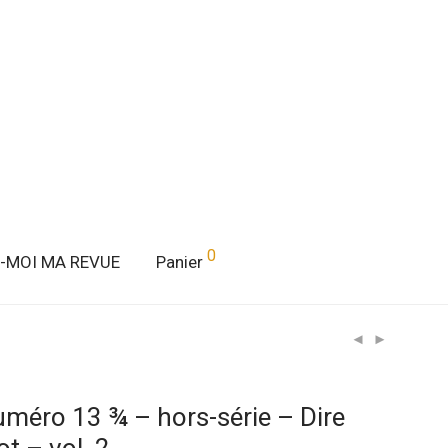
0
E-MOI MA REVUE
Panier
méro 13 ¾ – hors-série – Dire