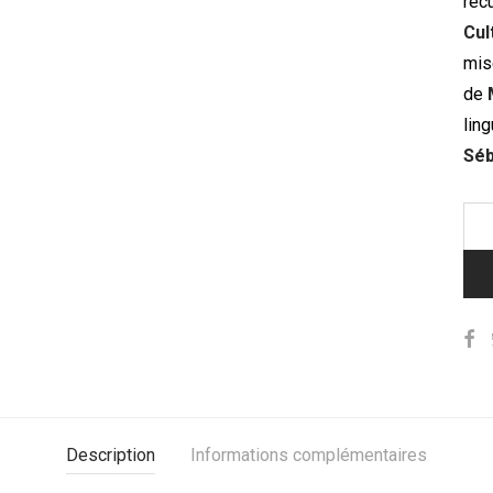
rec
Cul
mis
de
lin
Séb
Description
Informations complémentaires